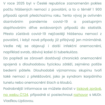
V roce 2025 byl v České republice zaznamenán pokles
počtu hlášených nemocí z povolání, a to o téměř 1 900
případů oproti předchozímu roku. Tento vývoj je ovlivněn
dozníváním pandemie covid-19 a postupným
doplňováním dříve evidovaných případů do statistik.
Přesto zůstává covid-19 nejčastěji hlášenou nemocí z
povolání, i když nové případy již přibývají jen minimálně.
Vedle něj se objevují i další infekční onemocnění,
například svrab, dávivý kašel či tuberkulóza.
Do popředí se zároveň dostávají chronická onemocnění
spojená s dlouhodobou fyzickou zátěží, zejména potíže
bederní páteře. Dlouhodobě významnou skupinu tvoří
také nemoci z přetěžování, jako je syndrom karpálního
tunelu nebo onemocnění šlach a kloubů.
Podrobnější informace se můžete dočíst v
tiskové zprávě
,
na webu ČT24,
případně si poslechnout
rozhovor
s MUDr.
Vlaďkou Lipšovou.