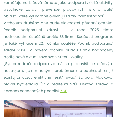
zaměřuje na klíčová témata jako podpora fyzické aktivity,
psychické zdraví, prevence pracovních rizik a další
oblasti, které významně ovlivňují zdraví zaměstnanců.
Vrcholem druhého dne bude slavnostní předání ocenění
Podnik podporující zdraví — v roce 2025 tímto
hodnocením úspěšně prošlo 33 firem. Součástí programu
je také vyhlášení 22. ročníku soutěže Podnik podporující
zdraví 2026. V novém ročníku budou firmy hodnoceny
podle nově aktualizovaných Kritérií kvality.
„Systematická podpora zdraví na pracovišti je klíčovým
nástrojem, jak mnohým problémům předcházet a již
existující výzvy efektivně řešit,“ uvádí Barbora Macková,
hlavní hygienička ČR a ředitelka SZÚ. Tisková zpráva a
seznam oceněnných podniků
ZDE
.