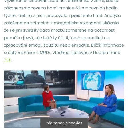
Výzkumníci sledovali skupinu zdravotníků v zemi, kde je
zákonem stanovena horní hranice 52 pracovních hodin
týdně. Třetina z nich pracovala i přes tento limit. Analýza
založená na snímcích z magnetické rezonance ukázala,
že se jim zvětšily části mozku zaměřené na pozornost,
paměť a jazyk, ale také ty části, které se podílejí na
zpracování emocí, soucitu nebo empatie. Bližší informace
a celý rozhovor s MUDr. Vlaďkou Lipšovou v Dobrém ránu
ZDE
.