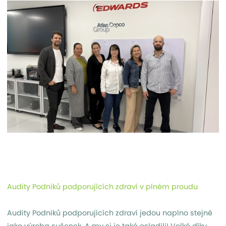
Audity Podniků podporujících zdraví v plném proudu
Audity Podniků podporujících zdraví jedou naplno stejně
jako výroba sušenek. A my si je také osladili! Velké díky