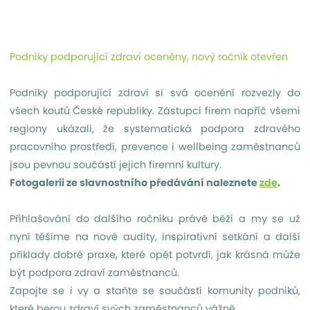
Podniky podporující zdraví oceněny, nový ročník otevřen
Podniky podporující zdraví si svá ocenění rozvezly do
všech koutů České republiky. Zástupci firem napříč všemi
regiony ukázali, že systematická podpora zdravého
pracovního prostředí, prevence i wellbeing zaměstnanců
jsou pevnou součástí jejich firemní kultury.
Fotogalerii ze slavnostního předávání naleznete
zde
.
Přihlašování do dalšího ročníku právě běží a my se už
nyní těšíme na nové audity, inspirativní setkání a další
příklady dobré praxe, které opět potvrdí, jak krásná může
být podpora zdraví zaměstnanců.
Zapojte se i vy a staňte se součástí komunity podniků,
které berou zdraví svých zaměstnanců vážně.